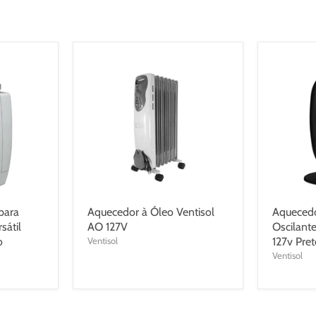
para
Aquecedor à Óleo Ventisol
Aqueced
sátil
AO 127V
Oscilant
o
Ventisol
127v Pre
Ventisol