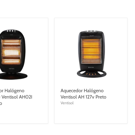
or Halógeno
Aquecedor Halógeno
e Ventisol AH02I
Ventisol AH 127v Preto
to
Ventisol