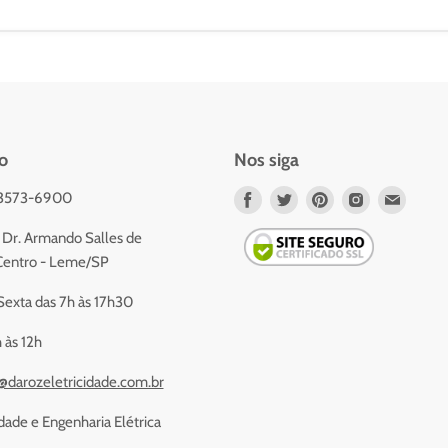
o
Nos siga
 3573-6900
Nos
Nos
Nos
Nos
Nos
encontre
encontre
encontre
encontre
encont
Dr. Armando Salles de
em
em
em
em
em
- Centro - Leme/SP
Facebook
Twitter
Pinterest
Instagram
Email
exta das 7h às 17h30
 às 12h
@darozeletricidade.com.br
dade e Engenharia Elétrica