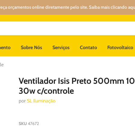
eça orçamentos online diretamente pelo site. Saiba mais clicando aqu
mento
Sobre Nós
Serviços
Contato
Fotovoltaico
le
Ventilador Isis Preto 500mm 
30w c/controle
por
SL Iluminação
SKU
47672