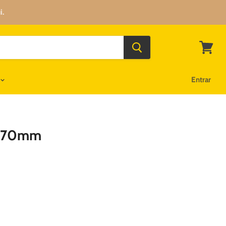
i.
Ver
carrinh
Entrar
1070mm