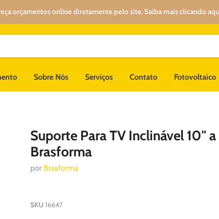
eça orçamentos online diretamente pelo site. Saiba mais clicando aqu
mento
Sobre Nós
Serviços
Contato
Fotovoltaico
Suporte Para TV Inclinável 10" a
Brasforma
por
Brasforma
SKU
16647