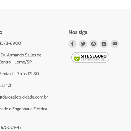
o
Nos siga
 3573-6900
Nos
Nos
Nos
Nos
Nos
encontre
encontre
encontre
encontre
encont
Dr. Armando Salles de
em
em
em
em
em
- Centro - Leme/SP
Facebook
Twitter
Pinterest
Instagram
Email
exta das 7h às 17h30
 às 12h
@darozeletricidade.com.br
dade e Engenharia Elétrica
576/0001-42