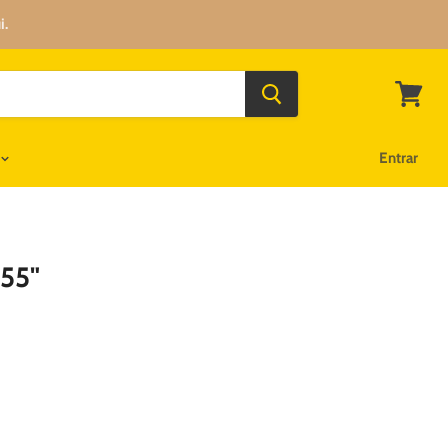
i.
Ver
carrinh
Entrar
 55"