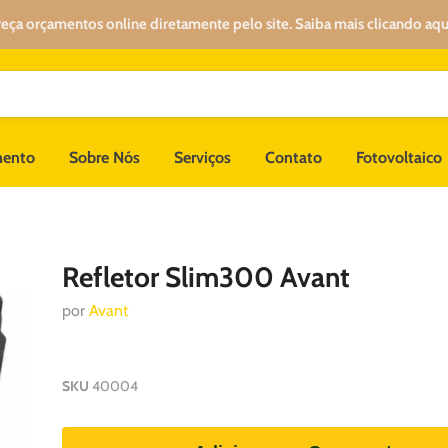
eça orçamentos online diretamente pelo site. Saiba mais clicando aqu
mento
Sobre Nós
Serviços
Contato
Fotovoltaico
Refletor Slim300 Avant
por
Avant
SKU
40004