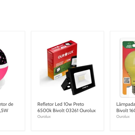
etor de
Refletor Led 10w Preto
Lâmpada 
4,5W
6500k Bivolt 03261 Ourolux
Bivolt 1
Ourolux
Ourolux