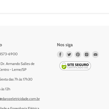
o
Nos siga
 3573-6900
Nos
Nos
Nos
Nos
Nos
encontre
encontre
encontre
encontre
encont
Dr. Armando Salles de
em
em
em
em
em
- Centro - Leme/SP
Facebook
Twitter
Pinterest
Instagram
Email
exta das 7h às 17h30
 às 12h
@darozeletricidade.com.br
dade e Engenharia Elétrica