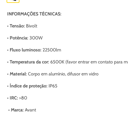
INFORMAÇÕES TÉCNICAS:
•
Tensão:
Bivolt
• Potência:
3
0
0W
•
Fluxo luminoso
:
22500lm
• Temperatura da cor:
6500K (favor entrar em contato para ma
• Material:
C
orpo em alumínio, difusor em vidro
• Índice de proteção:
IP65
• IRC:
>80
• Marca:
Avant