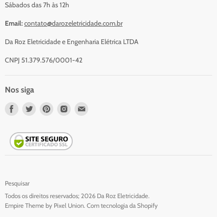
Sábados das 7h às 12h
Email:
contato@darozeletricidade.com.br
Da Roz Eletricidade e Engenharia Elétrica LTDA
CNPJ 51.379.576/0001-42
Nos siga
Nos
Nos
Nos
Nos
Nos
encontre
encontre
encontre
encontre
encontre
em
em
em
em
em
Facebook
Twitter
Pinterest
Instagram
Email
Pesquisar
Todos os direitos reservados; 2026 Da Roz Eletricidade.
Empire Theme by Pixel Union
.
Com tecnologia da Shopify