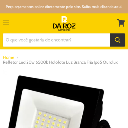
Peça orçamentos online diretamente pelo site. Saiba mais clicando aqui.
Menu
Ver
carrin
Home
Refletor Led 20w 6500k Holofote Luz Branca Fria Ip65 Ourolux