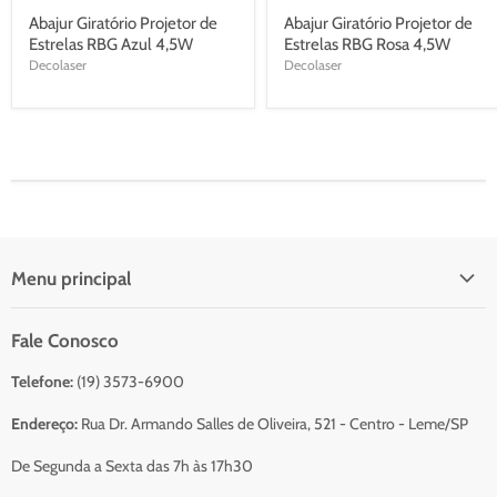
Abajur Giratório Projetor de
Abajur Giratório Projetor de
Estrelas RBG Azul 4,5W
Estrelas RBG Rosa 4,5W
Decolaser
Decolaser
Menu principal
Início
Fale Conosco
Catálogo Para Orçamento
Telefone:
(19) 3573-6900
Resumo do Orçamento
Sobre Nós
Endereço:
Rua Dr. Armando Salles de Oliveira, 521 - Centro - Leme/SP
Serviços
De Segunda a Sexta das 7h às 17h30
Contato