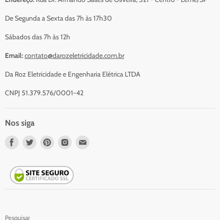
Serviços
De Segunda a Sexta das 7h às 17h30
Contato
Sábados das 7h às 12h
Email:
contato@darozeletricidade.com.br
Da Roz Eletricidade e Engenharia Elétrica LTDA
CNPJ 51.379.576/0001-42
Nos siga
Nos
Nos
Nos
Nos
Nos
encontre
encontre
encontre
encontre
encontre
em
em
em
em
em
Facebook
Twitter
Pinterest
Instagram
Email
Pesquisar