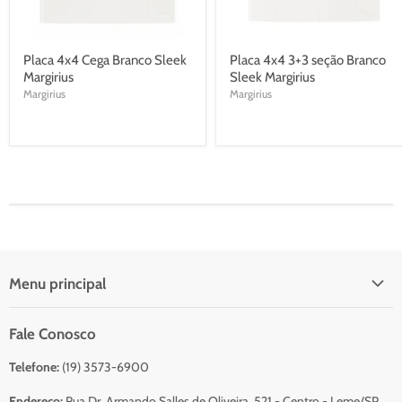
Placa 4x4 Cega Branco Sleek
Placa 4x4 3+3 seção Branco
Margirius
Sleek Margirius
Margirius
Margirius
Menu principal
Início
Fale Conosco
Catálogo Para Orçamento
Telefone:
(19) 3573-6900
Resumo do Orçamento
Sobre Nós
Endereço:
Rua Dr. Armando Salles de Oliveira, 521 - Centro - Leme/SP