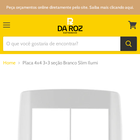
Peça orçamentos online diretamente pelo site. Saiba mais clicando aqui.
Menu
Ver
carrin
Home
Placa 4x4 3+3 seção Branco Slim Ilumi