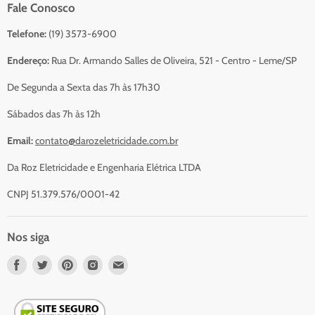
Fale Conosco
Catálogo Para Orçamento
Telefone:
(19) 3573-6900
Resumo do Orçamento
Sobre Nós
Endereço:
Rua Dr. Armando Salles de Oliveira, 521 - Centro - Leme/SP
Serviços
De Segunda a Sexta das 7h às 17h30
Contato
Sábados das 7h às 12h
Email:
contato@darozeletricidade.com.br
Da Roz Eletricidade e Engenharia Elétrica LTDA
CNPJ 51.379.576/0001-42
Nos siga
Nos
Nos
Nos
Nos
Nos
encontre
encontre
encontre
encontre
encontre
em
em
em
em
em