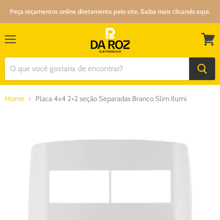
Peça orçamentos online diretamente pelo site. Saiba mais clicando aqui.
Menu
Ver
carrin
Home
Placa 4x4 2+2 seção Separadas Branco Slim Ilumi