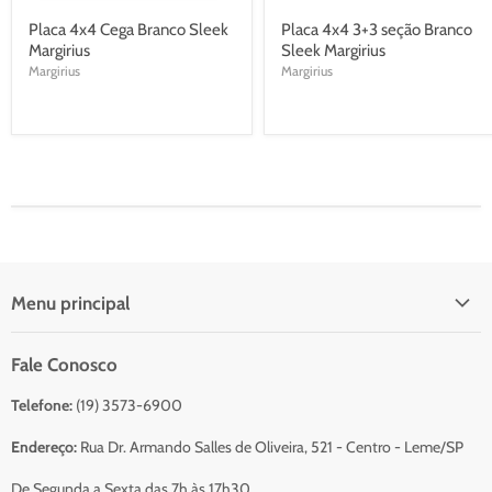
Placa 4x4 Cega Branco Sleek
Placa 4x4 3+3 seção Branco
Margirius
Sleek Margirius
Margirius
Margirius
Menu principal
Início
Fale Conosco
Catálogo Para Orçamento
Telefone:
(19) 3573-6900
Resumo do Orçamento
Sobre Nós
Endereço:
Rua Dr. Armando Salles de Oliveira, 521 - Centro - Leme/SP
Serviços
De Segunda a Sexta das 7h às 17h30