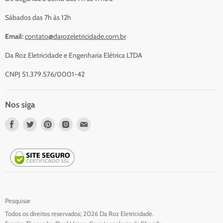
Contato
Sábados das 7h às 12h
Email:
contato@darozeletricidade.com.br
Da Roz Eletricidade e Engenharia Elétrica LTDA
CNPJ 51.379.576/0001-42
Nos siga
Nos
Nos
Nos
Nos
Nos
encontre
encontre
encontre
encontre
encontre
em
em
em
em
em
Facebook
Twitter
Pinterest
Instagram
Email
Pesquisar
Todos os direitos reservados; 2026 Da Roz Eletricidade.