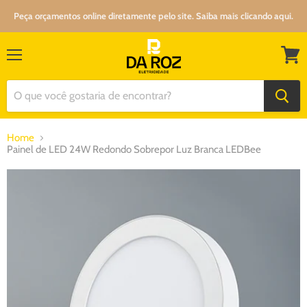
Peça orçamentos online diretamente pelo site. Saiba mais clicando aqui.
Menu
Ver
carrin
Home
Painel de LED 24W Redondo Sobrepor Luz Branca LEDBee