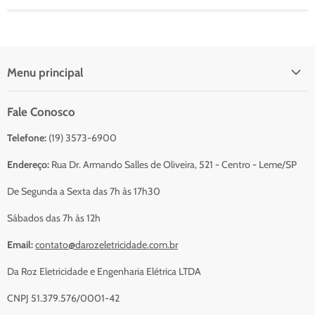
Menu principal
Início
Fale Conosco
Catálogo Para Orçamento
Telefone:
(19) 3573-6900
Resumo do Orçamento
Sobre Nós
Endereço:
Rua Dr. Armando Salles de Oliveira, 521 - Centro - Leme/SP
Serviços
De Segunda a Sexta das 7h às 17h30
Contato
Sábados das 7h às 12h
Email:
contato@darozeletricidade.com.br
Da Roz Eletricidade e Engenharia Elétrica LTDA
CNPJ 51.379.576/0001-42