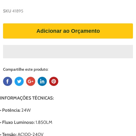
SKU
41895
Adicionar ao Orçamento
Compartilhe este produto:
INFORMAÇÕES TÉCNICAS:
• Potência:
24
W
• Fluxo Luminoso:
1.850
LM
• Tensão:
AC100-240V