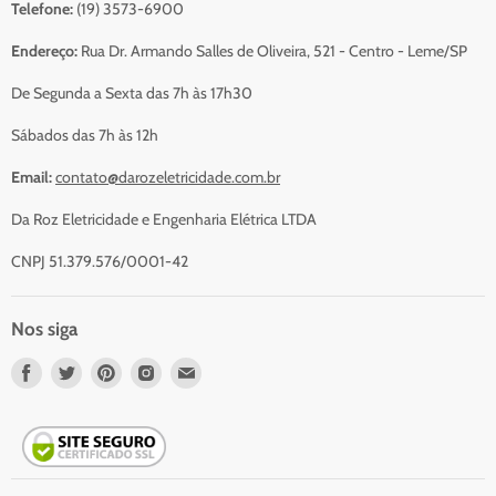
Telefone:
(19) 3573-6900
Resumo do Orçamento
Sobre Nós
Endereço:
Rua Dr. Armando Salles de Oliveira, 521 - Centro - Leme/SP
Serviços
De Segunda a Sexta das 7h às 17h30
Contato
Sábados das 7h às 12h
Email:
contato@darozeletricidade.com.br
Da Roz Eletricidade e Engenharia Elétrica LTDA
CNPJ 51.379.576/0001-42
Nos siga
Nos
Nos
Nos
Nos
Nos
encontre
encontre
encontre
encontre
encontre
em
em
em
em
em
Facebook
Twitter
Pinterest
Instagram
Email