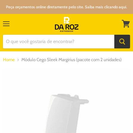
Peça orçamentos online diretamente pelo site. Saiba mais clicando aqui.
Menu
Ver
carrin
Home
Módulo Cego Sleek Margirius (pacote com 2 unidades)