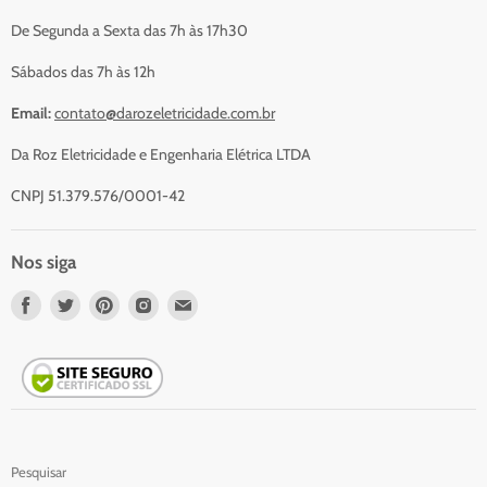
Serviços
De Segunda a Sexta das 7h às 17h30
Contato
Sábados das 7h às 12h
Email:
contato@darozeletricidade.com.br
Da Roz Eletricidade e Engenharia Elétrica LTDA
CNPJ 51.379.576/0001-42
Nos siga
Nos
Nos
Nos
Nos
Nos
encontre
encontre
encontre
encontre
encontre
em
em
em
em
em
Facebook
Twitter
Pinterest
Instagram
Email
Pesquisar