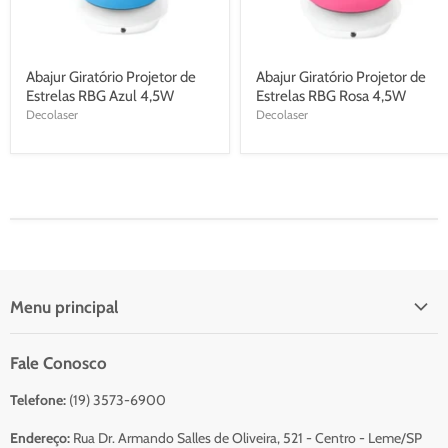
Abajur Giratório Projetor de
Abajur Giratório Projetor de
Estrelas RBG Azul 4,5W
Estrelas RBG Rosa 4,5W
Decolaser
Decolaser
Menu principal
Início
Fale Conosco
Catálogo Para Orçamento
Telefone:
(19) 3573-6900
Resumo do Orçamento
Sobre Nós
Endereço:
Rua Dr. Armando Salles de Oliveira, 521 - Centro - Leme/SP