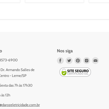
o
Nos siga
 3573-6900
Nos
Nos
Nos
Nos
Nos
encontre
encontre
encontre
encontre
encont
Dr. Armando Salles de
em
em
em
em
em
- Centro - Leme/SP
Facebook
Twitter
Pinterest
Instagram
Email
exta das 7h às 17h30
 às 12h
@darozeletricidade.com.br