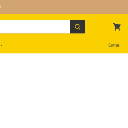
i.
Ver
carrinh
Entrar