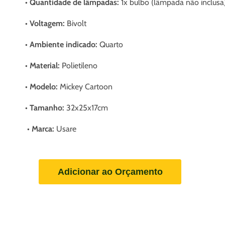
• Quantidade de lâmpadas:
1x bulbo (lâmpada não inclusa
• Voltagem:
Bivolt
•
Ambiente indicado
:
Quarto
•
Material
:
Polietileno
•
Modelo
:
Mickey Cartoon
•
Tamanho:
32x25x17cm
• Marca:
Usare
Adicionar ao Orçamento