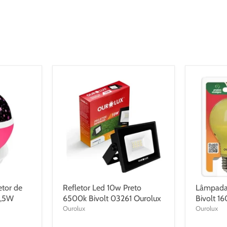
etor de
Refletor Led 10w Preto
Lâmpada 
4,5W
6500k Bivolt 03261 Ourolux
Bivolt 1
Ourolux
Ourolux