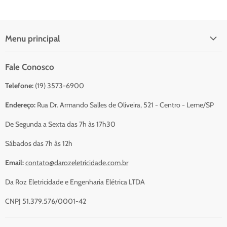
Menu principal
Início
Fale Conosco
Catálogo Para Orçamento
Telefone:
(19) 3573-6900
Resumo do Orçamento
Sobre Nós
Endereço:
Rua Dr. Armando Salles de Oliveira, 521 - Centro - Leme/SP
Serviços
De Segunda a Sexta das 7h às 17h30
Contato
Sábados das 7h às 12h
Email:
contato@darozeletricidade.com.br
Da Roz Eletricidade e Engenharia Elétrica LTDA
CNPJ 51.379.576/0001-42