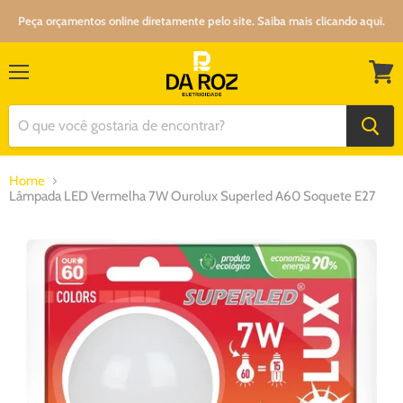
Peça orçamentos online diretamente pelo site. Saiba mais clicando aqui.
Menu
Ver
carrin
Home
Lâmpada LED Vermelha 7W Ourolux Superled A60 Soquete E27