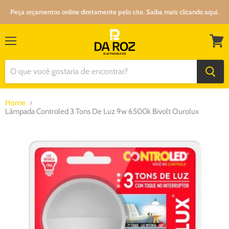
Peça orçamentos online diretamente pelo site. Saiba mais clicando aqui.
Menu
Ver
carrin
Home
Lâmpada Controled 3 Tons De Luz 9w 6500k Bivolt Ourolux