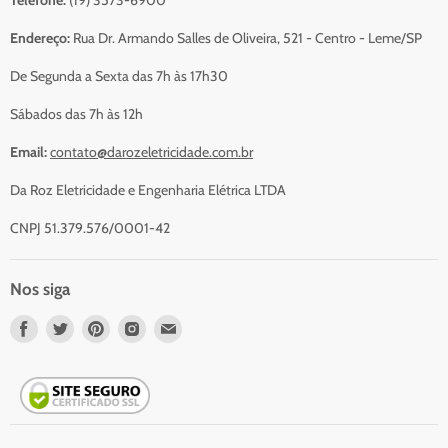
Resumo do Orçamento
Sobre Nós
Endereço:
Rua Dr. Armando Salles de Oliveira, 521 - Centro - Leme/SP
Serviços
De Segunda a Sexta das 7h às 17h30
Contato
Sábados das 7h às 12h
Email:
contato@darozeletricidade.com.br
Da Roz Eletricidade e Engenharia Elétrica LTDA
CNPJ 51.379.576/0001-42
Nos siga
Nos
Nos
Nos
Nos
Nos
encontre
encontre
encontre
encontre
encontre
em
em
em
em
em
Facebook
Twitter
Pinterest
Instagram
Email