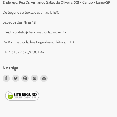
Sobre Nós
Endereço:
Rua Dr. Armando Salles de Oliveira, 521 - Centro - Leme/SP
Serviços
De Segunda a Sexta das 7h às 17h30
Contato
Sábados das 7h às 12h
Email:
contato@darozeletricidade.com.br
Da Roz Eletricidade e Engenharia Elétrica LTDA
CNPJ 51.379.576/0001-42
Nos siga
Nos
Nos
Nos
Nos
Nos
encontre
encontre
encontre
encontre
encontre
em
em
em
em
em
Facebook
Twitter
Pinterest
Instagram
Email