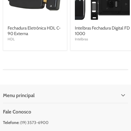
Fechadura Eletrônica HDL C-
Intelbras Fechadura Digital FD
90 Externa
1000
HDL
Intelbras
Menu principal
Início
Fale Conosco
Catálogo Para Orçamento
Telefone:
(19) 3573-6900
Resumo do Orçamento