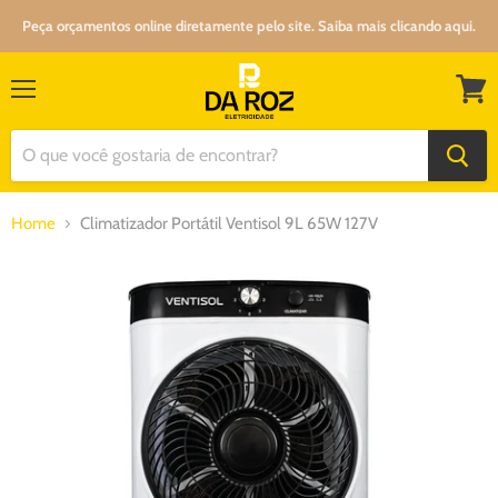
Peça orçamentos online diretamente pelo site. Saiba mais clicando aqui.
Menu
Ver
carrin
Home
Climatizador Portátil Ventisol 9L 65W 127V