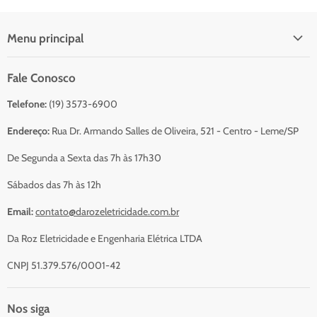
Menu principal
Início
Fale Conosco
Catálogo Para Orçamento
Telefone:
(19) 3573-6900
Resumo do Orçamento
Sobre Nós
Endereço:
Rua Dr. Armando Salles de Oliveira, 521 - Centro - Leme/SP
Serviços
De Segunda a Sexta das 7h às 17h30
Contato
Sábados das 7h às 12h
Email:
contato@darozeletricidade.com.br
Da Roz Eletricidade e Engenharia Elétrica LTDA
CNPJ 51.379.576/0001-42
Nos siga