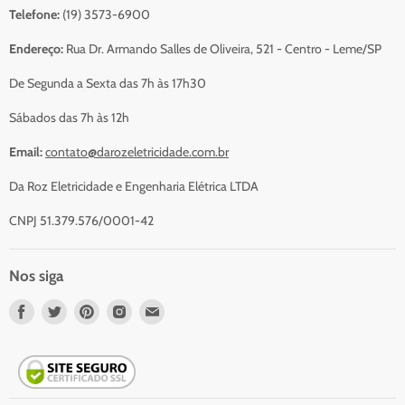
Telefone:
(19) 3573-6900
Resumo do Orçamento
Sobre Nós
Endereço:
Rua Dr. Armando Salles de Oliveira, 521 - Centro - Leme/SP
Serviços
De Segunda a Sexta das 7h às 17h30
Contato
Sábados das 7h às 12h
Email:
contato@darozeletricidade.com.br
Da Roz Eletricidade e Engenharia Elétrica LTDA
CNPJ 51.379.576/0001-42
Nos siga
Nos
Nos
Nos
Nos
Nos
encontre
encontre
encontre
encontre
encontre
em
em
em
em
em
Facebook
Twitter
Pinterest
Instagram
Email