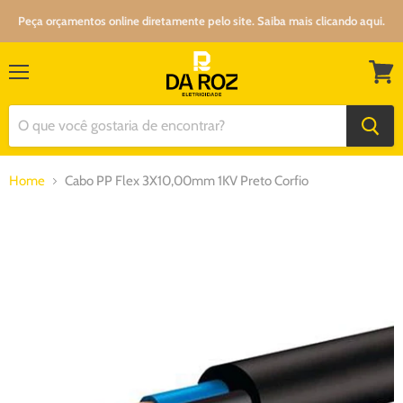
Peça orçamentos online diretamente pelo site. Saiba mais clicando aqui.
Menu
Ver
carrin
Home
Cabo PP Flex 3X10,00mm 1KV Preto Corfio