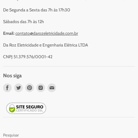
Serviços
De Segunda a Sexta das 7h às 17h30
Contato
Sábados das 7h às 12h
Email:
contato@darozeletricidade.com.br
Da Roz Eletricidade e Engenharia Elétrica LTDA
CNPJ 51.379.576/0001-42
Nos siga
Nos
Nos
Nos
Nos
Nos
encontre
encontre
encontre
encontre
encontre
em
em
em
em
em
Facebook
Twitter
Pinterest
Instagram
Email
Pesquisar