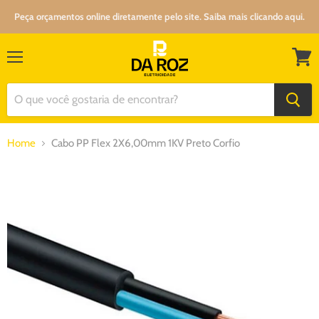
Peça orçamentos online diretamente pelo site. Saiba mais clicando aqui.
Menu
Ver
carrin
Home
Cabo PP Flex 2X6,00mm 1KV Preto Corfio