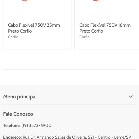
Cabo Flexível 750V 25mm
Cabo Flexível 750V 16mm
Preto Corfio
Preto Corfio
Corfio
Corfio
Menu principal
Início
Fale Conosco
Catálogo Para Orçamento
Telefone:
(19) 3573-6900
Resumo do Orçamento
Sobre Nós
Endereço:
Rua Dr. Armando Salles de Oliveira, 521 - Centro - Leme/SP