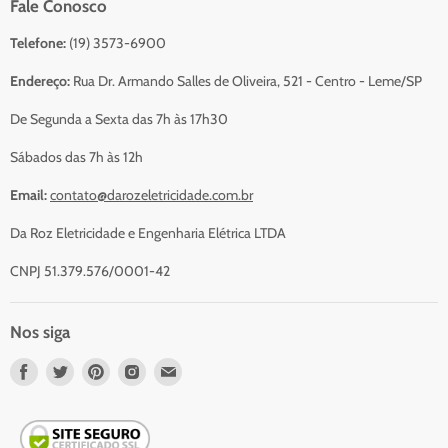
Fale Conosco
Catálogo Para Orçamento
Telefone:
(19) 3573-6900
Resumo do Orçamento
Sobre Nós
Endereço:
Rua Dr. Armando Salles de Oliveira, 521 - Centro - Leme/SP
Serviços
De Segunda a Sexta das 7h às 17h30
Contato
Sábados das 7h às 12h
Email:
contato@darozeletricidade.com.br
Da Roz Eletricidade e Engenharia Elétrica LTDA
CNPJ 51.379.576/0001-42
Nos siga
Nos
Nos
Nos
Nos
Nos
encontre
encontre
encontre
encontre
encontre
em
em
em
em
em
Facebook
Twitter
Pinterest
Instagram
Email